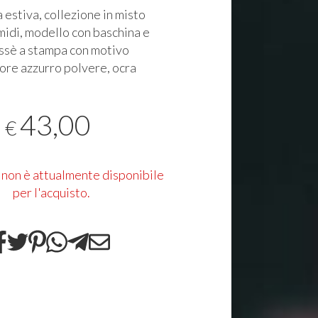
 estiva, collezione in misto
 midi, modello con baschina e
issè a stampa con motivo
lore azzurro polvere, ocra
43,00
€
 non è attualmente disponibile
per l'acquisto.