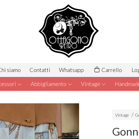
hi siamo
Contatti
Whatsapp
Carrello
Lo
cessori
Abbigliamento
Vintage
Handmad
Vintage
G
Gonn