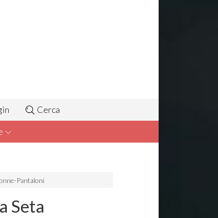
gin
Cerca
e
onne-Pantaloni
a Seta