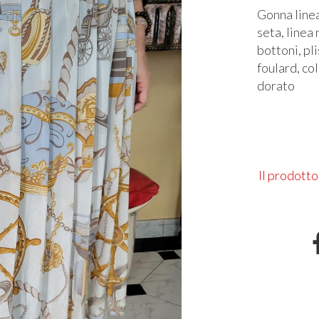
Gonna linea
seta, linea
bottoni, pl
foulard, co
dorato
Il prodotto