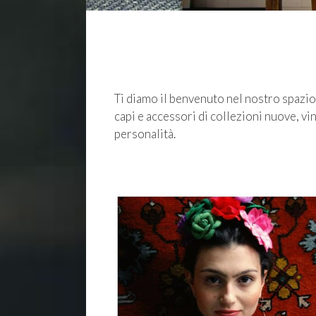
Ti diamo il benvenuto nel nostro spazio,
capi e accessori di collezioni nuove, v
personalità.