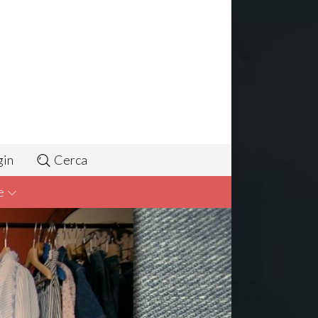
gin
Cerca
e