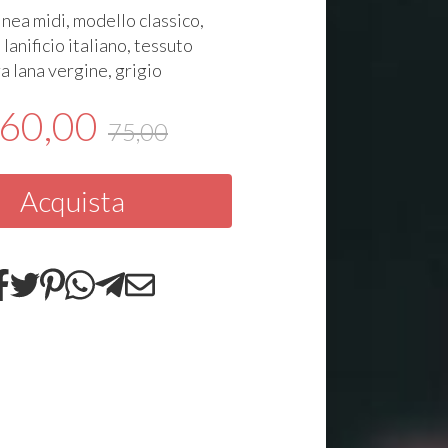
nea midi, modello classico,
lanificio italiano, tessuto
a lana vergine, grigio
60,00
75,00
Acquista