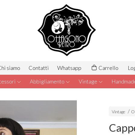
hi siamo
Contatti
Whatsapp
Carrello
Lo
cessori
Abbigliamento
Vintage
Handmad
Vintage
Ou
Cappo