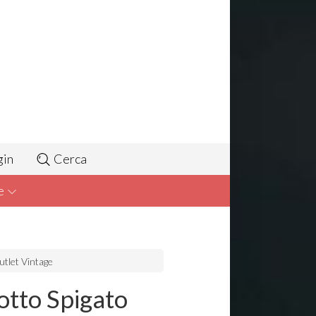
gin
Cerca
e
tlet Vintage
tto Spigato