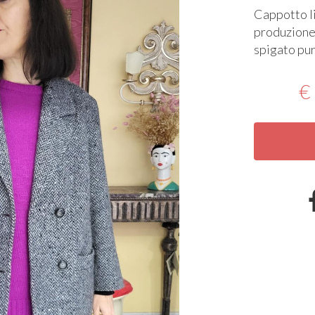
Cappotto li
produzione 
spigato pur
€