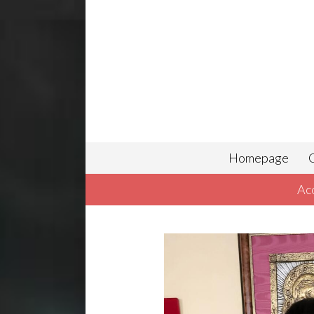
Homepage
C
Ac