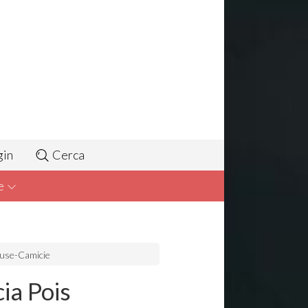
gin
Cerca
e
luse-Camicie
ia Pois