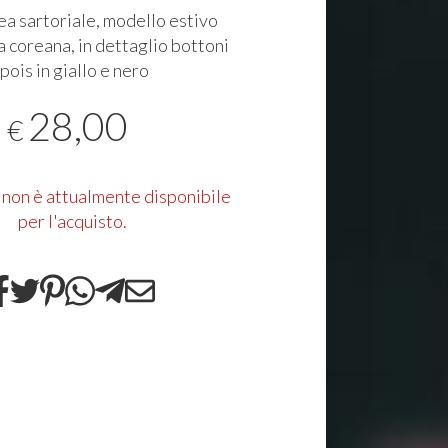
ea sartoriale, modello estivo
la coreana, in dettaglio bottoni
pois in giallo e nero
28,00
€
 non è attualmente disponibile
per l'acquisto.