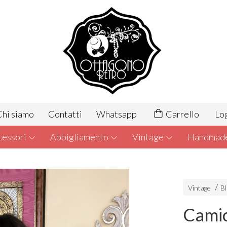
hi siamo
Contatti
Whatsapp
Carrello
Lo
cessori
Abbigliamento
Vintage
Handmad
Vintage
B
Camic