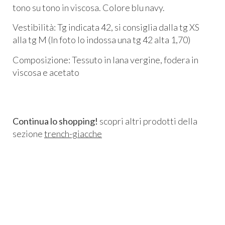
tono su tono in viscosa. Colore blu navy.
Vestibilità: Tg indicata 42, si consiglia dalla tg XS
alla tg M (In foto lo indossa una tg 42 alta 1,70)
Composizione: Tessuto in lana vergine, fodera in
viscosa e acetato
Continua lo shopping!
scopri altri prodotti della
sezione
trench-giacche