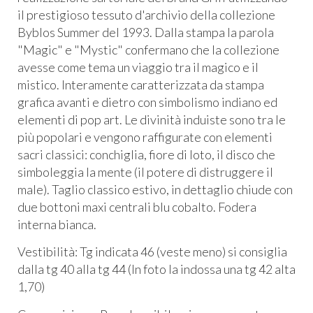
il prestigioso tessuto d'archivio della collezione
Byblos Summer del 1993. Dalla stampa la parola
"Magic" e "Mystic" confermano che la collezione
avesse come tema un viaggio tra il magico e il
mistico. Interamente caratterizzata da stampa
grafica avanti e dietro con simbolismo indiano ed
elementi di pop art. Le divinità induiste sono tra le
più popolari e vengono raffigurate con elementi
sacri classici: conchiglia, fiore di loto, il disco che
simboleggia la mente (il potere di distruggere il
male). Taglio classico estivo, in dettaglio chiude con
due bottoni maxi centrali blu cobalto. Fodera
interna bianca.
Vestibilità: Tg indicata 46 (veste meno) si consiglia
dalla tg 40 alla tg 44 (In foto la indossa una tg 42 alta
1,70)