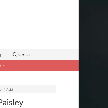
gin
Cerca
e
to
Abiti
Paisley