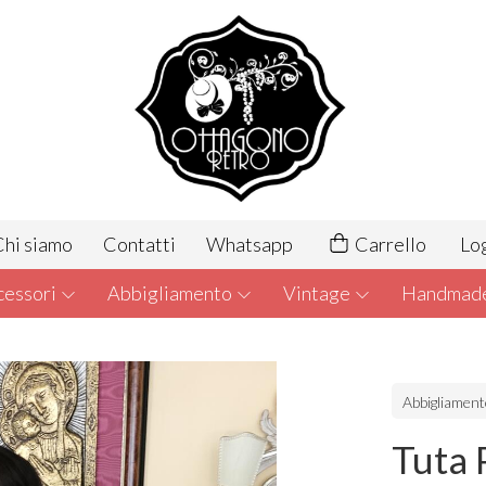
hi siamo
Contatti
Whatsapp
Carrello
Lo
cessori
Abbigliamento
Vintage
Handmad
Abbigliamen
Tuta 