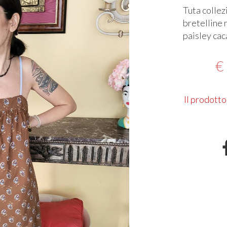
Tuta collez
bretelline 
paisley cac
€
Il prodotto