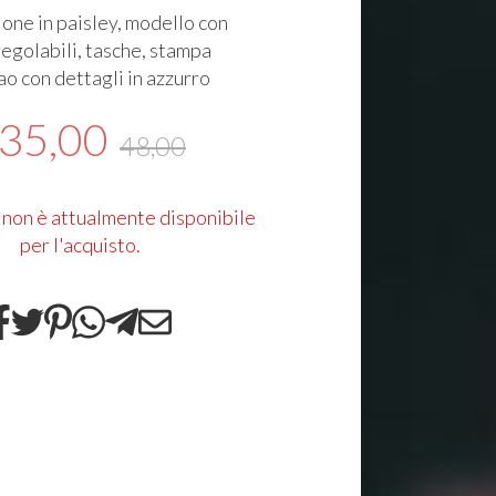
ione in paisley, modello con
regolabili, tasche, stampa
ao con dettagli in azzurro
35,00
48,00
 non è attualmente disponibile
per l'acquisto.