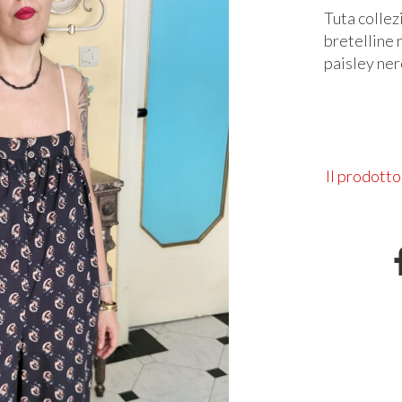
Tuta collez
bretelline 
paisley ner
Il prodotto