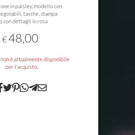
ione in paisley, modello con
regolabili, tasche, stampa
o con dettagli in rosa
48,00
€
 non è attualmente disponibile
per l'acquisto.