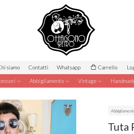
hi siamo
Contatti
Whatsapp
Carrello
Lo
cessori
Abbigliamento
Vintage
Handmad
Abbigliamen
Tuta 