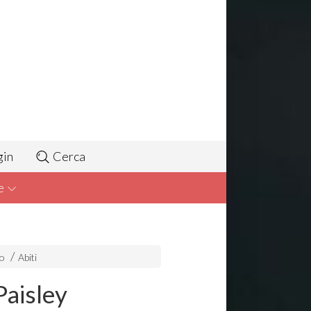
gin
Cerca
e
to
Abiti
Paisley