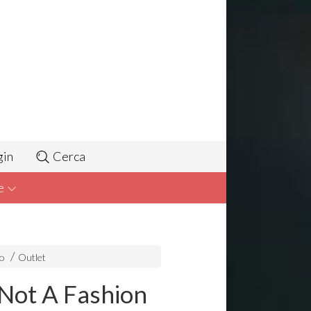
gin
Cerca
e
to
Outlet
 Not A Fashion