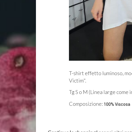
T-shirt effetto luminoso, m
Victim".
Tg S o M (Linea large come i
Composizione:
100% Viscosa