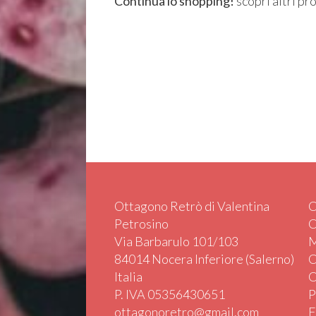
Continua lo shopping!
scopri altri pr
Ottagono Retrò di Valentina
C
Petrosino
C
Via Barbarulo 101/103
M
84014 Nocera Inferiore (Salerno)
C
Italia
C
P. IVA 05356430651
P
ottagonoretro@gmail.com
F