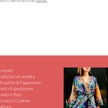
odotti della sezione
outlet
ontatti
odizioni di vendita
odalità di Pagamento
osti di spedizione
ambi e Resi
rivacy e Cookies
attura