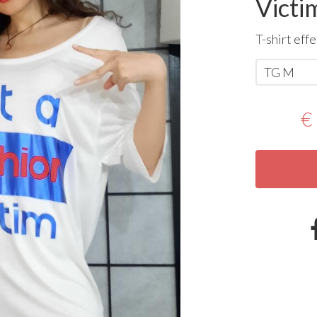
Victi
T-shirt eff
TG M
€