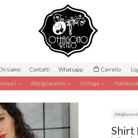
hi siamo
Contatti
Whatsapp
Carrello
Lo
cessori
Abbigliamento
Vintage
Handmad
Abbigliamen
Shirt