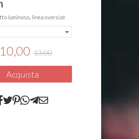
m
etto luminoso, linea oversize
10,00
13,00
Acquista