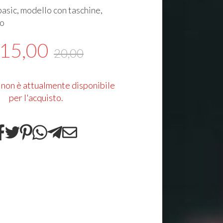
 basic, modello con taschine,
so
15,00
20,00
 non è attualmente disponibile
per l'acquisto.