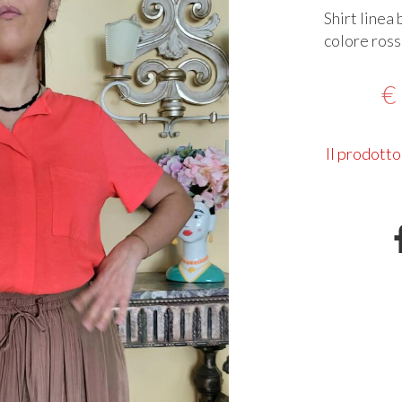
Shirt linea
colore ros
€
Il prodotto