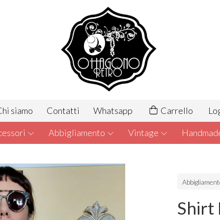
hi siamo
Contatti
Whatsapp
Carrello
Lo
cessori
Abbigliamento
Vintage
Handmad
Abbigliamen
Shirt