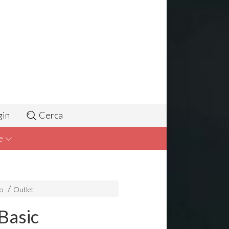
gin
Cerca
e
to
Outlet
 Basic