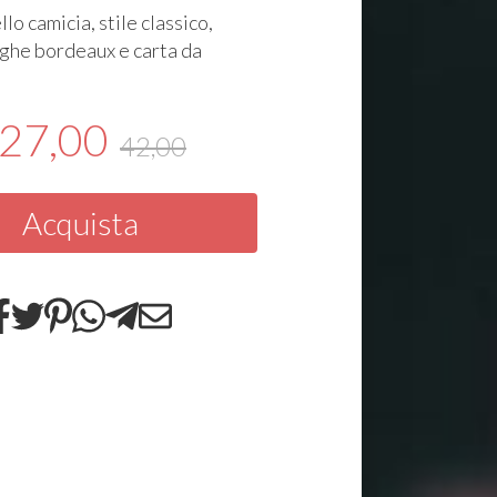
lo camicia, stile classico,
ighe bordeaux e carta da
27,00
42,00
Acquista