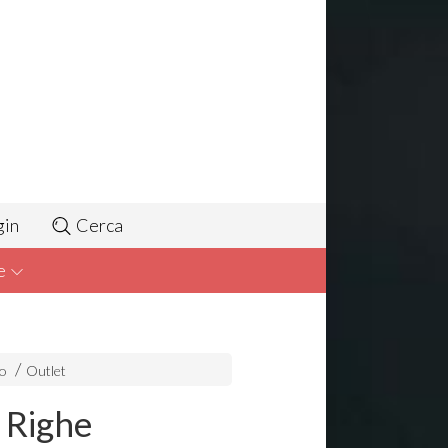
gin
Cerca
e
to
Outlet
 Righe