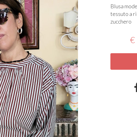
Blusa model
tessuto a r
zucchero
€