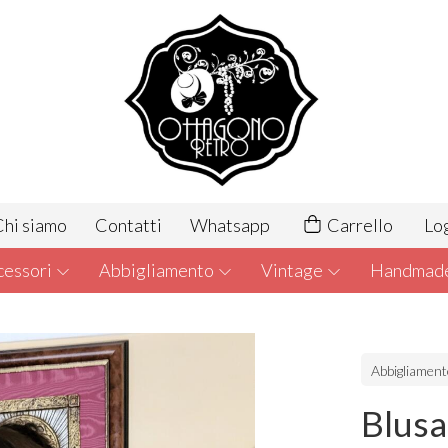
hi siamo
Contatti
Whatsapp
Carrello
Lo
cessori
Abbigliamento
Vintage
Handmad
Abbigliamen
Blusa